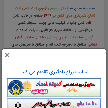
مجموعه منابع مطالعاتی
عمومی
آزمون استخدامی آتش
نشان شهرداری های کشور
در
1436
صفحه در قالب فایل
pdf
قابل چاپ با کیفیت عالی جهت انسجام ذهنی،
خودآزمایی و مطالعه سریع داوطلبین شرکت کننده در
آزمون
استخدامی نیروی پیمانی مشاغل عملیاتی آتش
نشانی
مطابق با دفترچه ثبت نام و مطابق با سرفصل های
×
اعلام شده در دفترچه راهنمای ثبت نام سال
1403
می
باشد.
سایت پرتو یادگیری تقدیم می کند
شامل منابع عمومی:
جزوه فناوری اطلاعات (مهارت های
هفتگانه):
(جزوه مطالعاتی در 367
صفحه pdf)