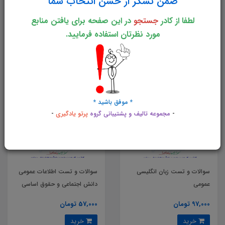
ضمن تشکر از حسن انتخاب شما
معارف اسلامی
لطفا از کادر
جستجو
در این صفحه برای یافتن منابع
57,000 تومان
74,000 تومان
مورد نظرتان استفاده فرمایید.
خرید
خرید
* موفق باشید *
-
مجموعه تالیف و پشتیبانی گروه
پرتو یادگیری
-
سوالات و تست زبان انگلیسی
سوالات و تست اطلاعات عمومی
عمومی
دانش اجتماعی و حقوق اساسی
97,000 تومان
57,000 تومان
خرید
خرید