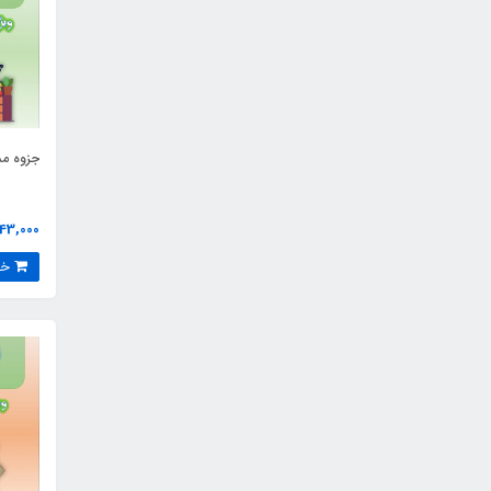
جزوه م
43,000 تومان
خرید