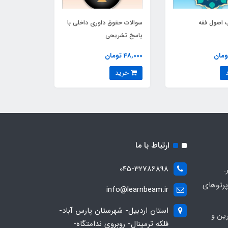
 اصول فقه
سوالات حقوق داوری داخلی با
پاسخ تشریحی
48,000 تومان
خرید
ارتباط با ما
045-32786898
.
پرتوهای
info@learnbeam.ir
استان اردبیل- شهرستان پارس آباد-
ین و
فلکه ترمینال- روبروی ندامتگاه-