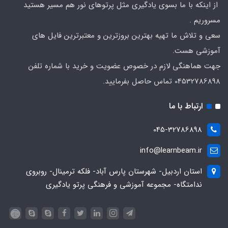
از اینکه با ما بسوی یادگیری مثل پرتوهای نور هم مسیر هستید
مسروریم .
سعی و تلاش ما تهیه بهترین بروزترین و معتبرترین فایل های
آموزشی هست.
جهت هماهنگی لازم در خصوص عضویت و خرید با شماره تلفن
04532786898 تماس حاصل بفرمایید.
ارتباط با ما
045-32786898
info@learnbeam.ir
استان اردبیل- شهرستان پارس آباد- فلکه ترمینال- روبروی
ندامتگاه- مجموعه آموزشی و فرهنگی پرتو یادگیری