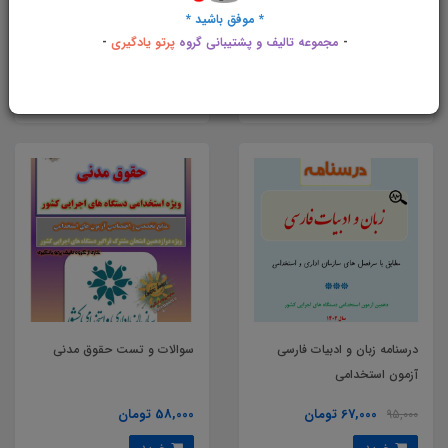
* موفق باشید *
مقررات اداری
کشاورزی
-
مجموعه تالیف و پشتیبانی گروه
پرتو یادگیری
-
71,000 تومان
70,000 تومان
95,000
خرید
خرید
درسنامه زبان و ادبیات فارسی
سوالات و تست حقوق مدنی
آزمون استخدامی
67,000 تومان
58,000 تومان
95,000