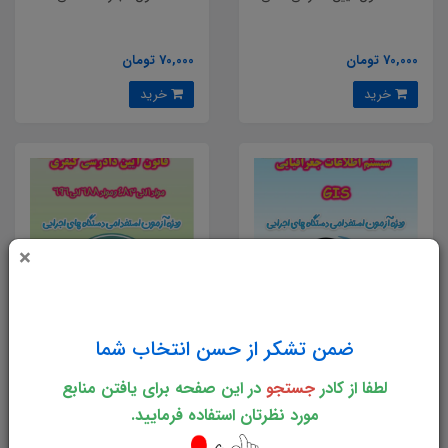
70,000 تومان
70,000 تومان
خرید
خرید
×
ضمن تشکر از حسن انتخاب شما
تست سیستم اطلاعات جغرافیایی
تست قانون آیین دادرسی کیفری
GIS
لطفا از کادر
جستجو
در این صفحه برای یافتن منابع
مورد نظرتان استفاده فرمایید.
80,000 تومان
70,000 تومان