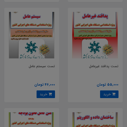
تست پدافند غیرعامل
تست سیستم عامل
55,000 تومان
46,000 تومان
خرید
خرید