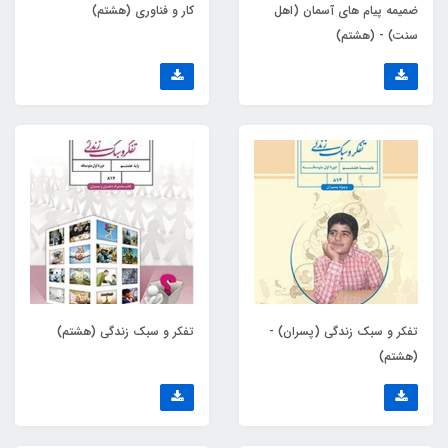
ضمیمه پیام های آسمان (اهل
کار و فناوری (هشتم)
سنت) - (هشتم)
تفکر و سبک زندگی (پسران) -
تفکر و سبک زندگی (هشتم)
(هشتم)