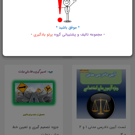
تست قانون بانک مرکزی جمهوری
تست حسابداری بانکی
* موفق باشید *
اسلامی ایران
-
مجموعه تالیف و پشتیبانی گروه
پرتو یادگیری
-
67,000 تومان
60,000 تومان
خرید
خرید
تست آیین دادرسی مدنی 1 و 2
جزوه تصمیم گیری و تعیین خط
و 3
مشی دولت