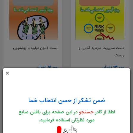
تست مدیریت سرمایه گذاری و
تست قانون مبارزه با پولشویی
ریسک
63,000 تومان
51,000 تومان
×
خرید
خرید
ضمن تشکر از حسن انتخاب شما
لطفا از کادر
جستجو
در این صفحه برای یافتن منابع
مورد نظرتان استفاده فرمایید.