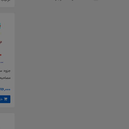
جزوه سو
مصاحبه 
ویژه آز
276,000 توما
کشور
خرید