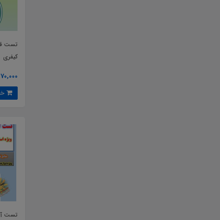
تست قا
کیفری
70,000 تومان
خرید
تست آس