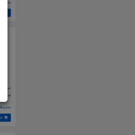
67,000 تومان
خرید
تست کت
اجتماعی
80,000 تومان
خرید