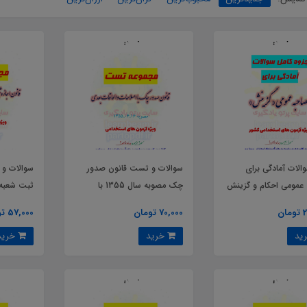
الات آمادگی برای
سوالات و تست قانون صدور
سوالات و 
عمومی احکام و گزینش
چک مصوبه سال 1355 با
ثبت شعبه 
مون های استخدامی
اصلاحات و الحاقات بعدی
های خارج
ن
70,000 تومان
57,000 تومان
خرید
خرید