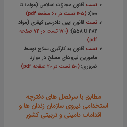
تست
قانون مجازات اسلامی (مواد 1 تا
100):
(145 تست در 60 صفحه pdf)
تست
قانون آیین دادرسی کیفری (مواد
484 تا 558):
(170 تست در 74 صفحه
pdf)
تست
قانون به کارگیری سلاح توسط
مامورین نیروهای مسلح در موارد
ضروری:
(50 تست در 20 صفحه pdf)
مطابق با سرفصل های دفترچه
استخدامی نیروی سازمان زندان ها و
اقدامات تامینی و تربیتی کشور