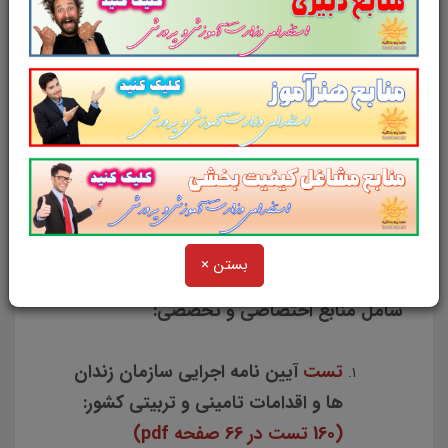
تست
آشنایی با قوانین و مقررات
اداری:
(220 تست در 51 صفحه pdf)
تست
معلومات عمومی + تست هوش
و توانمندی های عمومی
(311 تست در
65 صفحه pdf)
تست
زبان انگلیسی عمومی:
(2000
تست در 226 صفحه pdf)
تست
فناوری اطلاعات
(220 تست در
46 صفحه pdf)
بستن ×
شامل منابع اختصاصی و تخصصی:
تست
آیین نامه اجرایی سازمان زندان
ها و اقدامات تامینی و تربیتی کشور:
(160 تست در 66 صفحه pdf)