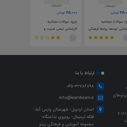
218,000
218,000
تومان
تومان
جزوه سوالات مصاحبه
جزوه سوالات مصاحبه
فرهنگی
کارشناس ایمنی امنیت و
کارشناس امور دریایی
نگ و
حفاظت دریایی 2 گروه ایمنی
استخدامی سازمان بنادر و
دریایی استخدامی سازمان بنادر
دریانوردی
و دریانوردی
ارتباط با ما
045-32786898
.
پرتوهای
info@learnbeam.ir
استان اردبیل- شهرستان پارس آباد-
ین و
فلکه ترمینال- روبروی ندامتگاه-
.
مجموعه آموزشی و فرهنگی پرتو