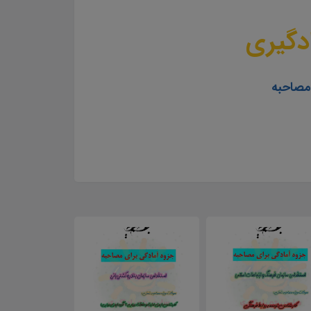
دگیری
 مصاحبه