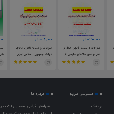
000
57,000
51,000
تومان
تومان
و
سوالات و تست قانون الحاق
تست سازمان ها و کنوانسیون
سوا
دولت جمهوری اسلامی ايران
های گمرکی
مقر
به كنوانسیون تجديد نظر
خار
كیوتو
دسترسی سریع
درباره ما
همراهان گرامی سلام و وقت بخیر
فروشگاه
از اینکه با ما بسوی یادگیری مثل 