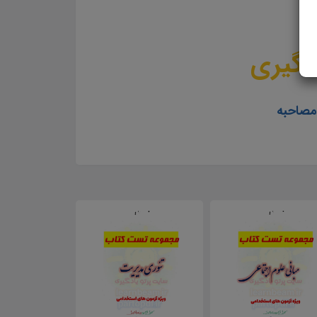
دگیری
 مصاحبه