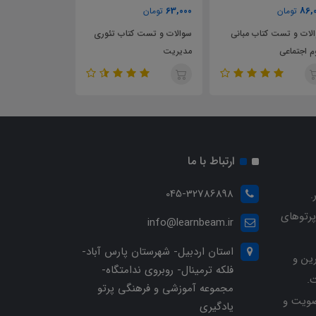
80,000
86,000
63,00
تومان
تومان
تومان
والات و تست کتاب تئوری
سوالات و تست کتاب سم
سوالات و تست
دیریت
شناسی صنعتی و شغلی
های اطلاعاتی 
ارتباط با ما
045-32786898
.
پرتوهای
info@learnbeam.ir
استان اردبیل- شهرستان پارس آباد-
ین و
فلکه ترمینال- روبروی ندامتگاه-
.
مجموعه آموزشی و فرهنگی پرتو
ویت و
یادگیری