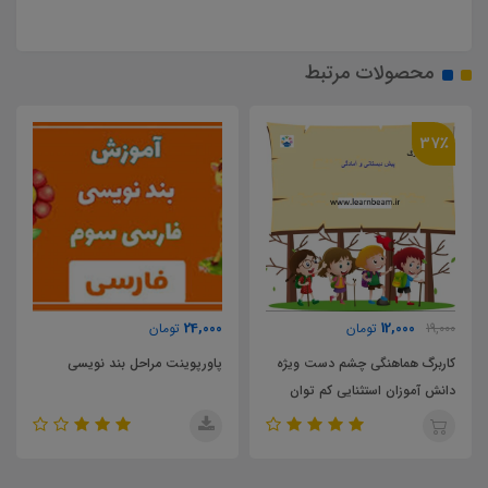
محصولات مرتبط
36,000
24,000
تومان
تومان
ه
پاورپوینت مراحل بند نویسی
فرم ج کارورزی دانشگاه فرهنگیان