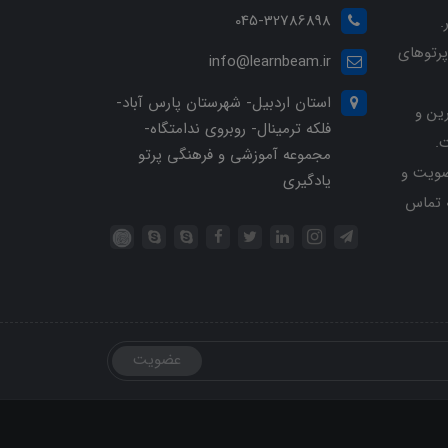
045-32786898
.
پرتوهای
info@learnbeam.ir
استان اردبیل- شهرستان پارس آباد-
ین و
فلکه ترمینال- روبروی ندامتگاه-
.
مجموعه آموزشی و فرهنگی پرتو
ویت و
یادگیری
خرید با شماره تلفن 04532786898 تماس
عضویت