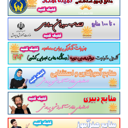
به اطلاع متقاضیان 
مورخ ۱۴۰۲/۳/۲۷ آغاز و تا روز چهارشنبه مورخ ۱۴۰۲/۳/۳۱ ادامه خواهد یافت. دفترچه راهنمای ثبت‌نام د
بل دسترس خواهد بود.با توجه به محدودیت زمانی به متقاضیان توصیه می‌شو