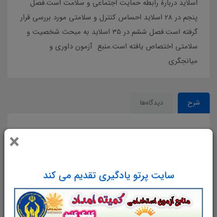
اسلاید دربارۀ رابطه حمایت اجتماعی و سلامت است.فصل
پنجم در 28 اسلاید احساس کنترل و سلامتی مورد بررسی قرار
گرفته است.فصل ششم در 35 اسلاید به مبحث شخصیت و
سلامتی اختصاص یافته است.منبع آزمون داوری و
میانجگری
شرح
دیدگاه‌ها
×
مطالب پاورپوینت در شش فصل تنظیم شده‌اند:
فصل اول در 42 اسلاید به مقدمه ای بر روانشناسی سلامت
سایت پرتو یادگیری تقدیم می کند
می‌پردازد.
فصل دوم در 30 اسلاید اشاره‌ای مختصر به نظریه‌های رفتار