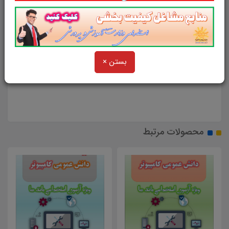
داوری و میانجگری
داوری و میانجگری
بستن ×
داوری و میانجگری
محصولات مرتبط