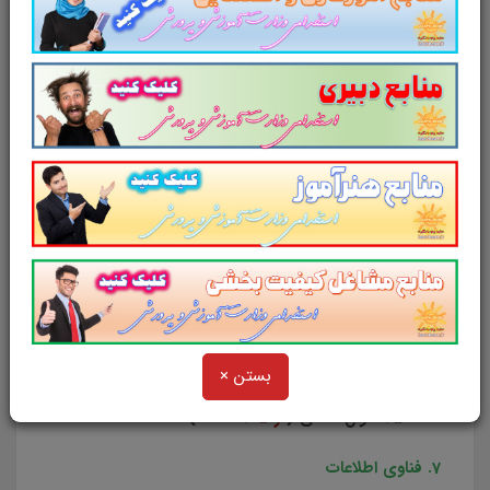
678 صفحه
) + خلاصه قوانین و مقررات اداری (
در
270 صفحه
)
4. معلومات عمومی
جزوه معلومات عمومی (
در 400 صفحه
)
5. زبان انگلیسی عمومی
جزوه زبان انگلیسی عمومی (
در 206 صفحه
) +
خلاصه گرامر زبان عمومی (
در 44 صفحه
)
6. هوش و توانمندی های ذهنی
بستن ×
2500 سوال تستی (
در 415 صفحه
)
7. فناوی اطلاعات