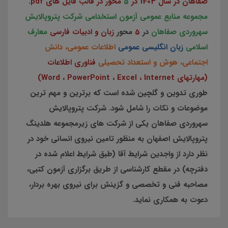
صفاهان در سال 1403 در
5
محور در قالب فایل های pdf.
مجموعه منابع عمومی آزمون استخدامی شرکت پتروپالایش
سهروردی صفاهان
در
5
محور
زبان و ادبیات فارسی
معارف
اسلامی
زبان انگلیسی عمومی
اطلاعات عمومی، دانش
اجتماعی، هوش و استعداد تحصیلی
فناوری اطلاعات
(مهارتهای Word ، PowerPoint ، Excel ، Internet)
طوری تدوین و گلچین شده است که برترین و مهم ترین
موضوعات و نکات را شامل شود. شرکت پتروپالایش
سهروردی صفاهان یکی از شرکت های زیرمجموعه هلدینگ
پتروپالایش اصفهان به منظور تامین نیروی انسانی خود در
نظر دارد از واجدین شرایط آقا (طبق شرایط اعلام شده در
دفترچه) در مقطع کارشناسی از طریق برگزاری آزمون کتبی،
مصاحبه فنی و تخصصی و گزینش برای نیروی بهره بردار،
دعوت به همکاری نماید.