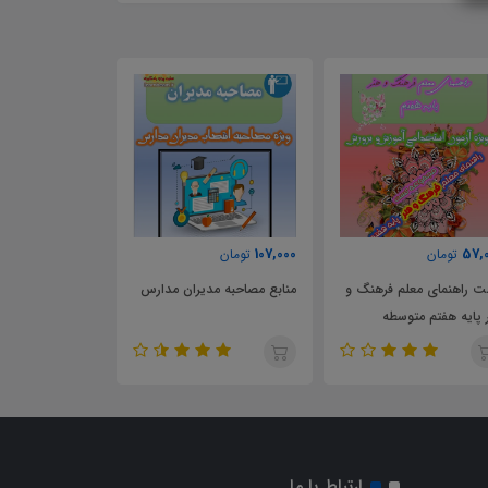
70,000
107,000
57,
تومان
تومان
تومان
 راهنمای معلم فرهنگ و
منابع مصاحبه مدیران مدارس
نمونه موردکاوی و
 پایه هفتم متوسطه
انتصاب راهبران آ
ارتباط با ما