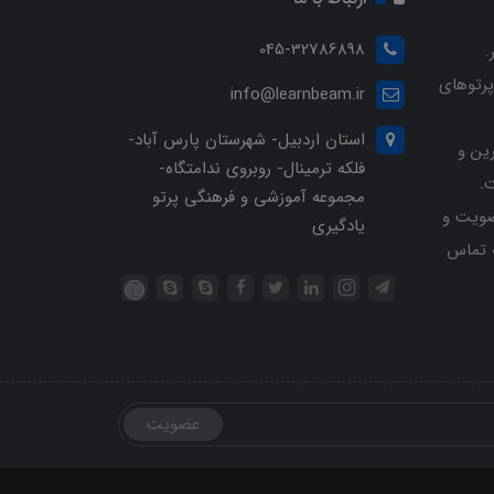
045-32786898
.
پرتوهای
info@learnbeam.ir
استان اردبیل- شهرستان پارس آباد-
ین و
فلکه ترمینال- روبروی ندامتگاه-
.
مجموعه آموزشی و فرهنگی پرتو
ویت و
یادگیری
خرید با شماره تلفن 04532786898 تماس
عضویت