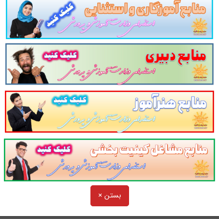
ری
در
67
تست با پاسخ در
17
صفحه شامل تست از نکات اصلی و
رزندان جانبازان سال 1403.
سوالات چهارجوابی
قانون مدی
ه و منسجم می سازد. این مجموعه
مرور سریع
داوطلب را سبب م
مون به همراه دارد
. مطالعه این منبع برای همه داوطلبین آزمو
جانبازان سال 1403 پیشنهاد می شود.
خدامی
فرزندان شهدا و فرزندان جانبازان
سایت پرتو
و در یک نمای کلی:
 به سایر منابع استخدامی فرزندان شهدا و فرزندان جانبازان سال ۳
بستن ×