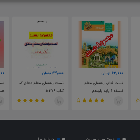
000
63,000
63,000
تومان
تومان
تست کتاب راهنمای معلم
تست راهنمای معلم منطق کد
تست
فلسفه 1 پایه یازدهم
کتاب 110379
هنر
دسترسی سریع
درباره ما