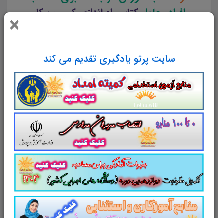
افراد معلول
کتاب راه اندازی کسب و کار
×
گروهی
کتاب راهنمای تشکیل گروه
کتاب
مولفه امرار معاش توانبخشی مبتنی بر
جامعه
طوری تدوین و گلچین شده است که
سایت پرتو یادگیری تقدیم می کند
برترین و مهم ترین موضوعات و نکات را
شامل شود.
لینک دانلود
تست منابع آزمون تسهیلگران شغلی
بهزیستی