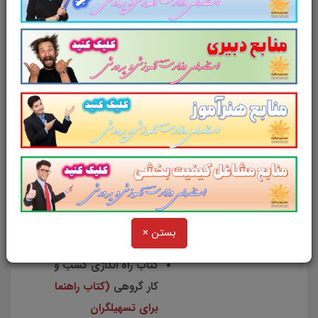
منابع آزمون شامل:
کتاب ضد گلوله
(راه
کارهای کاملا عملی
افزایش سریع درآمد در
35 صفحه)
کتاب آموزش در جامعه
برای کمک به افراد معلول
(کتابچه آموزشی برای
خانواده های دارای فرد
بستن ×
معلول در 20 صفحه)
کتاب راه اندازی کسب و
کار گروهی
(کتاب راهنما
برای تسهیلگران