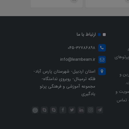
ارتباط با ما
045-32786898
.
پرتوهای
info@learnbeam.ir
استان اردبیل- شهرستان پارس آباد-
ین و
فلکه ترمینال- روبروی ندامتگاه-
.
مجموعه آموزشی و فرهنگی پرتو
ویت و
یادگیری
خرید با شماره تلفن 04532786898 تماس