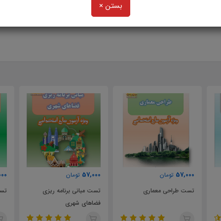
 بر عملکرد نیروهای خدماتی
بستن ×
53,000
57,000
تومان
تومان
عماری
تست مبانی برنامه ریزی
تست معماری بومی
فضاهای شهری