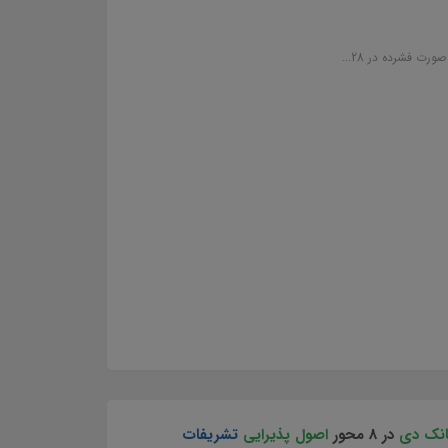
بانک دی
در 8
م
حور
اصول پذیرایی
تشریفات