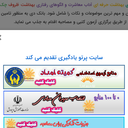
ی
بهداشت حرفه ای
آداب معاشرت و الگوهای رفتاری
بهداشت ظروف
چک ل
و مهم ترین موضوعات و نکات را شامل شود. بانک دی به منظور تامین نی
 از طریق برگزاری آزمون کتبی و مصاحبه اقدام به جذب می نماید.
×
سایت پرتو یادگیری تقدیم می کند
ابع استخدامی نیروی خدماتی بانک دی
در سال 1403
شامل 8 محور در قالب فایل pdf
ود در نظر دارد از واجدین شرایط آقا (طبق شرایط اعلام شده در
آزمون کتبی و مصاحبه اقدام به جذب می نماید.
دی در سال
1403
در
8
محور در قالب فایل های
pdf
. من