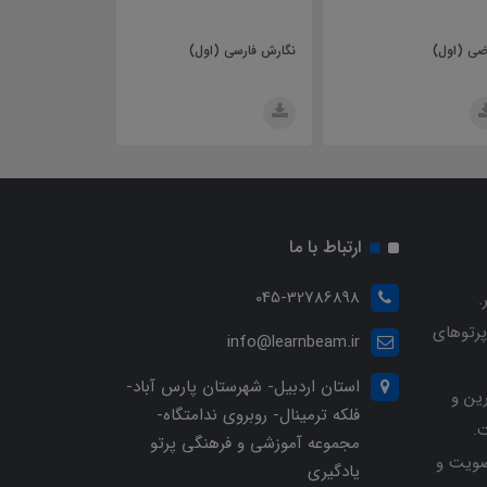
نگارش فارسی (اول)
فارسی (اول)
آموزش قرآن
ارتباط با ما
045-32786898
.
پرتوهای
info@learnbeam.ir
استان اردبیل- شهرستان پارس آباد-
ین و
فلکه ترمینال- روبروی ندامتگاه-
.
مجموعه آموزشی و فرهنگی پرتو
ویت و
یادگیری