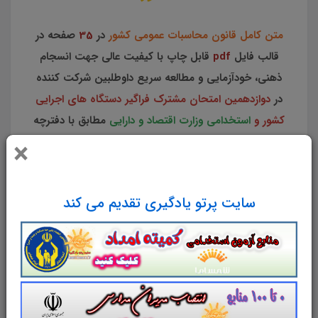
متن کامل قانون محاسبات عمومی کشور
در
35
صفحه در
قالب فایل
pdf
قابل چاپ با کیفیت عالی جهت انسجام
ذهنی، خودآزمایی و مطالعه سریع داوطلبین شرکت کننده
در
دوازدهمین امتحان مشترک فراگیر دستگاه های اجرایی
کشور و
استخدامی وزارت اقتصاد و دارایی
مطابق با دفترچه
ثبت نام و مطابق با سرفصل های اعلام شده در دفترچه
×
راهنمای ثبت نام
منابع تخصصی و اختصاصی حسابرس
می باشد.
سایت پرتو یادگیری تقدیم می کند
مطابق با دوازدهمین امتحان مشترک
فراگیر دستگاه های اجرایی کشور
سایت علمی، آموزشی و فرهنگی پرتو یادگیری
مجموعه منابع آمادگی برای آزمونهای استخدامی