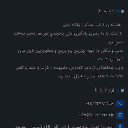
درباره ما
همراهان گرامی سلام و وقت بخیر.
از اینکه با ما بسوی یادگیری مثل پرتوهای نور هم مسیر هستید
مسروریم .
سعی و تلاش ما تهیه بهترین بروزترین و معتبرترین فایل های
آموزشی هست.
جهت هماهنگی لازم در خصوص عضویت و خرید با شماره تلفن
04532786898 تماس حاصل بفرمایید.
ارتباط با ما
045-32786898
info@learnbeam.ir
استان اردبیل- شهرستان پارس آباد- فلکه ترمینال- روبروی