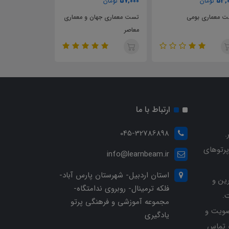
55,000
57,000
53,
تومان
تومان
تومان
 معماری بومی
تست معماری جهان و معماری
تست معماری اسل
معاصر
ارتباط با ما
045-32786898
.
پرتوهای
info@learnbeam.ir
استان اردبیل- شهرستان پارس آباد-
ین و
فلکه ترمینال- روبروی ندامتگاه-
.
مجموعه آموزشی و فرهنگی پرتو
ویت و
یادگیری
خرید با شماره تلفن 04532786898 تماس