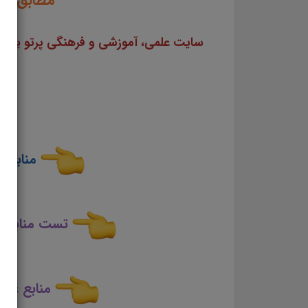
مطابق با
منابع 
تست منابع ع
منابع عمو