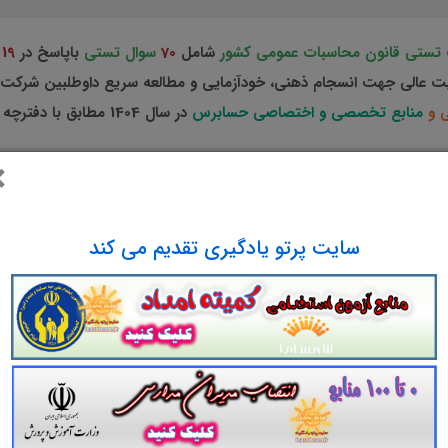
تستی قانون محاسبات عمومی کشور
شامل
70
سوال تستی
باپاسخ در
19
یت عالی جهت انسجام ذهنی، خودآزمایی و مطالعه سریع داوطلبین شرکت ک
ی و
منابع تخصصی و اختصاصی حسابرس
در سال 1404 مطابق با دفترچه راهنمای ثبت نام آزمون و اصلاحیه نهایی می باشد.
×
سایت پرتو یادگیری تقدیم می کند
تست قانون محاسبات عمومی کشور
تست باپاسخ در
19
صفحه در قالب فایل
pdf
قابل چاپ با کیفیت عالی ج
 فراگیر دستگاه های اجرایی کشور و استخدامی وزارت اقتصاد و دارایی
م
ده در دفترچه راهنمای ثبت نام
منابع تخصصی و اختصاصی حسابرس
می 