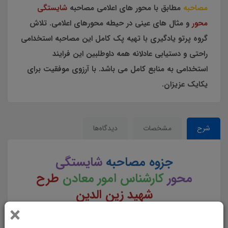
مصاحبه
مطابق با محور های اعلامی مصاحبه
شایستگی
محور
و مثال های عینی در حیطه محورهای اعلامی.
تلاش
گروه پرتو یادگیری با تهیه پک کامل این مصاحبه استخدامی
راحتی و دستیابی عادلانه همه داوطلبین این فرایند
استخدامی به منابع کامل می باشد. با آرزوی موفقیت برای
یکایک عزیزان.
شرح
مشخصات
دیدگاه‌ها
جزوه مصاحبه
شایستگی
محور
كارشناس امور معادن
طرح
شهید زین الدین
×
0 تا 100 آمادگی برای مصاحبه