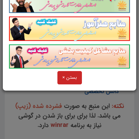
ویژگی ها مصاحبه شایستگی محور حول
محورهای اعلامی
مثال های موقعیتی از موقعیت های شغلی
نمونه پرسش های احتمالی در جریان
مصاحبه
مطابق با محور های اعلامی مصاحبه
شایستگی محور
مثال های عینی در حیطه محورهای اعلامی
بستن ×
جزوه های منابع تخصصی جهت افزایش
دانش تخصصی
نکته:
این منبع به صورت
فشرده شده (زیپ)
می باشد. لذا برای برای باز شدن در گوشی
نیاز به برنامه
winrar
دارد.