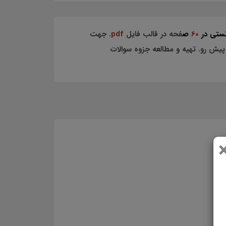
ستی در
60
ص
فحه در قالب فایل
pdf
. جهت
پیش رو. تهیه و مطالعه جزوه سوالات