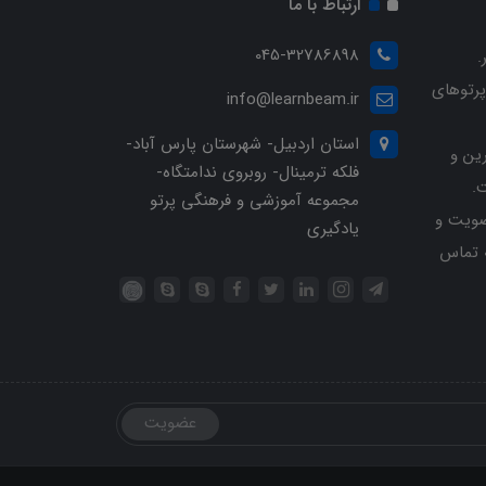
ارتباط با ما
045-32786898
.
پرتوهای
info@learnbeam.ir
استان اردبیل- شهرستان پارس آباد-
ین و
فلکه ترمینال- روبروی ندامتگاه-
.
مجموعه آموزشی و فرهنگی پرتو
ویت و
یادگیری
خرید با شماره تلفن 04532786898 تماس
عضویت