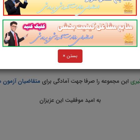
فکر تحلیلی سیستمی (منابع
اختصاصی
استخدامی بان
منابع
آزمون استخدامی نیروی انسانی بانک
ملت
سال 1403
بستن ×
کاری از سایت پرتو یادگیری
یری
این مجموعه را صرفا جهت آمادگی برای
متقاضیان آزمون 
به امید موفقیت این عزیزان