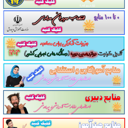
ل
205
سوال تستی در
60
صفحه در قالب فایل
pdf
. جهت آشنا
 و آمادگی برای آزمون های استخدامی پیش رو. تهیه و مطا
به داوطلبین عزیز پیشنهاد می گردد.
کاملا تخصصی در حیطه آزمون های استخدامی
منبع در قالب فایل
pdf
لینک دانلود
وه
منابع
عمومی
آزمون استخدامی نیروی انسانی بانک
م
ت
منابع
عمومی
آزمون استخدامی نیروی انسانی بانک
م