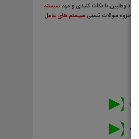
یی داوطلبین با نکات کلیدی و مهم
سیستم
لعه جزوه سوالات تستی
سیستم های عامل
لت
لت