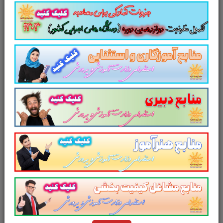
مصاحبه
استخدامی کمک پرستاری
«مجموعه
سوالات کامل
مصاحبه
استخدامی
موسسه آوا
سلامت
»
شامل مجموعه
سوالات با پاسخ
پیشنهادی کامل در 148
صفحه
لینک دانلود
سایر منابع
آزمون استخدامی