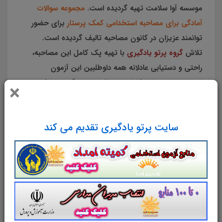
موسسه آوا سلامت تهیه گردیده است.
مجموعه سوالات
آمادگی برای مصاحبه استخدامی کمک پرستار
برای حضور
توانمند عزیزان در کانون مصاحبه تالیف گردیده است.
تلاش
گروه پرتو یادگیری
با تهیه پک کامل این مصاحبه،
راحتی و دستیابی عادلانه همه داوطلبین این آزمون
استخدامی به منابع کامل می باشد. ضمن آرزوی موفقیت
×
برای یکایک عزیزان در مصاحبه تخصصی پیش رو.
سایت پرتو یادگیری تقدیم می کند
شرح
مشخصات
دیدگاه‌ها
جزوه مصاحبه استخدامی
کمک
پرستاری
مجموعه
سوالات آمادگی برای