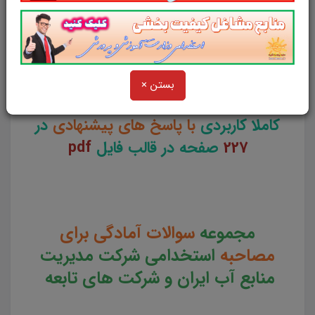
ایران و شرکت های تابعه
در دوازدهمین دوره آزمون مشترک دستگاه
های اجرایی کشور سال 1403
بستن ×
کاملا کاربردی
با پاسخ های پیشنهادی
در
227
صفحه در قالب فایل
pdf
مجموعه
سوالات آمادگی برای
مصاحبه
استخدامی شرکت مدیریت
منابع آب ایران و شرکت های تابعه