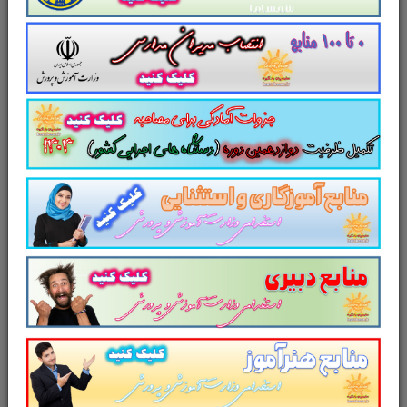
آمادگی عمومی داوطلبین را برای در حیطه گزینشی
جلسه مصاحبه به همراه دارد
. و
بخش 3 و 4
که
مباحث
عمومی و تخصصی
که در برگیرنده
سوالات
تخصصی و کاملا مرتبط و متناسب با شغل
قبولی
متقاضی است دانش تخصصی داوطلبین را
برای حضور در جلسه مصاحبه آن دستگاه اجرایی
به همراه دارد.
تدوین شده در قالب سناریو و مصاحبه
شایسته محور
کاملا اختصاصی شده برای:
کارشناس
حقوقی
استخدامی شرکت مدیریت منابع آب