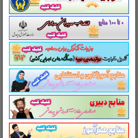
دانش روز، دانش سیاسی و اجتماعی و ... هست،
آمادگی عمومی داوطلبین را برای در حیطه گزینشی
جلسه مصاحبه به همراه دارد
. و
بخش 3 و 4
که
مباحث
عمومی و تخصصی
که در برگیرنده
سوالات
تخصصی و کاملا مرتبط و متناسب با شغل
قبولی
متقاضی است دانش تخصصی داوطلبین را
برای حضور در جلسه مصاحبه آن دستگاه اجرایی
به همراه دارد.
تدوین شده در قالب سناریو و مصاحبه
شایسته محور
کاملا اختصاصی شده برای:
کارشناس
شبکه