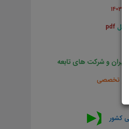
14
فایل
pdf
یران و شرکت های تابعه
می و تخصصی
یی کشور