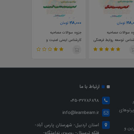
218,000
218,000
تومان
تومان
صاحبه
جزوه سوالات مصاحبه
جزوه سوالات مصاحبه
 روابط فرهنگی
کارشناس ایمنی امنیت و
کارشناس امور دریایی
مان فرهنگ و
حفاظت دریایی 2 گروه ایمنی
استخدامی سازمان بنادر و
ی
دریایی استخدامی سازمان بنادر
دریانوردی
و دریانوردی
ارتباط با ما
045-32786898
.
پرتوهای
info@learnbeam.ir
استان اردبیل- شهرستان پارس آباد-
ین و
فلکه ترمینال- روبروی ندامتگاه-