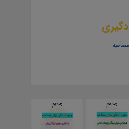
دگیری
 مصاحبه