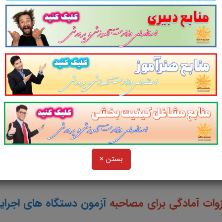
همین دوره آزمون مشترک دستگاه های اجرایی کشور سال 03
بردی
با پاسخ های پیشنهادی
در
224
صفحه در قالب 
ای مصاحبه
استخدامی شرکت مدیریت منابع آب ا
الب سناریو و مصاحبه شایسته محور و مباحث عمو
بستن ×
لینک ورود
وات آمادگی برای مصاحبه
آزمون دستگاه های اجرا