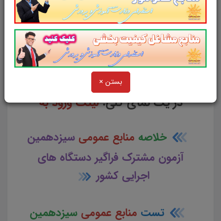
از دیگر منابع آزمون استخدامی در
سایت پرتو یادگیری دیدن فرمایید.
و
بستن ×
در یک نمای کلی:
لینک ورود به
خلاصه
منابع عمومی
سیزدهمین
آزمون مشترک فراگیر دستگاه های
اجرایی کشور
تست
منابع عمومی
سیزدهمین