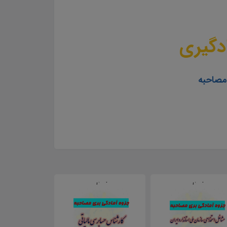
دگیری
 مصاحبه