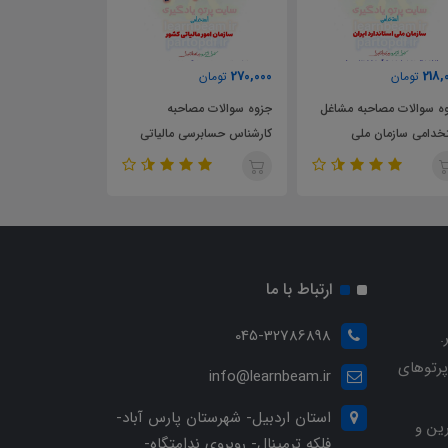
270,000
270,000
218,
تومان
تومان
تومان
ه سوالات مصاحبه مشاغل
جزوه سوالات مصاحبه
جزوه سوالات مص
خدامی سازمان ملی
کارشناس حسابرسی مالیاتی
متصدی امور دفت
اندارد ایران
استخدامی سازمان امور مالیاتی
دیوان عدالت ادا
کشور
ارتباط با ما
045-32786898
.
پرتوهای
info@learnbeam.ir
استان اردبیل- شهرستان پارس آباد-
ین و
فلکه ترمینال- روبروی ندامتگاه-