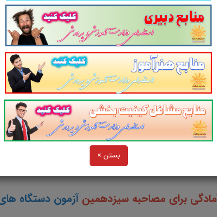
همین دوره آزمون مشترک دستگاه های اجرایی کشور سال 04
بردی
با پاسخ های پیشنهادی
در
95
صفحه در قالب 
رای مصاحبه
کارشناس روابط کار
استخدامی وزارت 
الب سناریو و مصاحبه شایسته محور و مباحث عمو
بستن ×
لینک ورود
مادگی برای مصاحبه سیزدهمین
آزمون دستگاه های