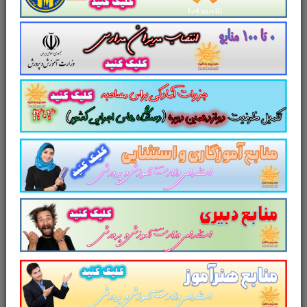
عمومی و
در برگیرنده
سوالات کاملا مرتبط و
متناسب با مشاغل استخدامی سازمان ملی
استاندارد ایران
متقاضی است و
مربوط به سوالات
مهم و پرتکرار
حیطه عمومی، سوالات پرتکرار و
روانشناسی
است که آمادگی داوطلبین را برای
حضور در جلسه مصاحبه آن دستگاه اجرایی به
همراه دارد.
این مجموعه در قالب سناریو و مصاحبه
شایسته محور و سوالات پرتکرار تدوین شده
است
کاملا اختصاصی شده برای:
مشاغل
استخدامی سازمان ملی استاندارد ایران