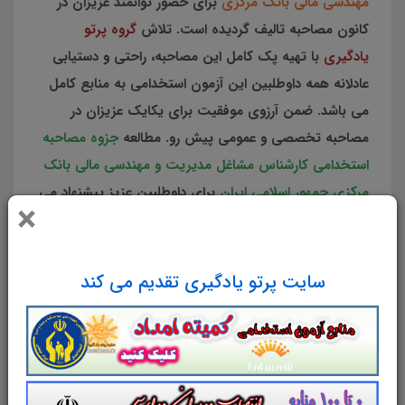
مهندسی مالی بانک مرکزی
برای حضور توانمند عزیزان در
کانون مصاحبه تالیف گردیده است. تلاش
گروه پرتو
یادگیری
با تهیه پک کامل این مصاحبه، راحتی و دستیابی
عادلانه همه داوطلبین این آزمون استخدامی به منابع کامل
می باشد. ضمن آرزوی موفقیت برای یکایک عزیزان در
مصاحبه تخصصی و عمومی پیش رو. مطالعه
جزوه مصاحبه
استخدامی کارشناس مشاغل مدیریت و مهندسی مالی بانک
مرکزی جمهور اسلامی ایران
برای داوطلبین عزیز پیشنهاد می
×
گردد.
سایت پرتو یادگیری تقدیم می کند
شرح
مشخصات
دیدگاه‌ها
جزوه مصاحبه استخدامی
کارشناس
مشاغل مدیریت و مهندسی مالی