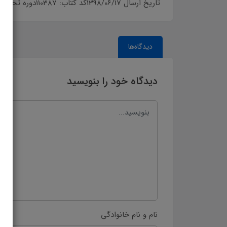
تاریخ ارسال 1398/06/17کد کتاب: 110387دوره تحصیلی: راهنمای تدریس›دوره دوم آموزش متوسطه›کتاب های مشترک سال تحصیلی: 98-99
دیدگاه‌ها
دیدگاه خود را بنویسید
نام و نام خانوادگی