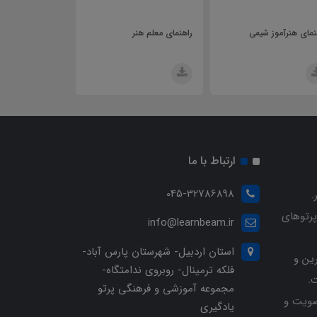
راهنمای معلم هنر
راهنمای معلم تربیت بدنی
راهنمای معلم
دوازدهم
ارتباط با ما
045-32786898
.
پرتوهای
info@learnbeam.ir
استان اردبیل- شهرستان پارس آباد-
ین و
فلکه ترمینال- روبروی ندامتگاه-
.
مجموعه آموزشی و فرهنگی پرتو
ویت و
یادگیری