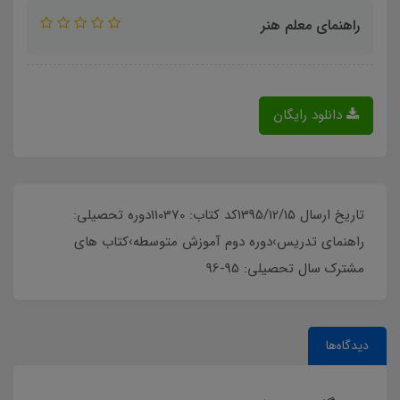
راهنمای معلم هنر
دانلود رایگان
تاریخ ارسال 1395/12/15کد کتاب: 110370دوره تحصیلی:
راهنمای تدریس›دوره دوم آموزش متوسطه›کتاب های
مشترک سال تحصیلی: 95-96
دیدگاه‌ها