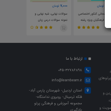
7,000
7,000
تومان
تومان
 اختصاصی
سوالات نهایی، شبه نهایی و
سوالات نهایی، شبه نهایی و
ژه رشته
نمونه سوالات درس زبان
نمونه سوالات درس زیست
انگلیسی پایه دهم تجربی
پایه دهم تجربی
ارتباط با ما
045-32786898
.
پرتوهای
info@learnbeam.ir
استان اردبیل- شهرستان پارس آباد-
ین و
فلکه ترمینال- روبروی ندامتگاه-
.
مجموعه آموزشی و فرهنگی پرتو
ویت و
یادگیری