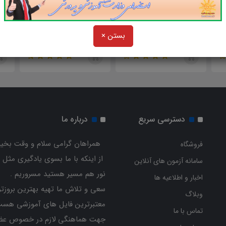
59,000
59,000
4
تومان
تومان
تومان
یژه منبع هوش و
منابع امتحانی کنکور اختصاصی
منابع امتحانی کنکور
بستن ×
د معلمی (اختصاصی
دانشگاه فرهنگیان ویژه رشته
دانشگاه فرهنگیان وی
دانشگاه فرهنگیان)
های علوم تجربی و ریاضی
علوم انسانی
دسترسی سریع
درباره ما
همراهان گرامی سلام و وقت بخیر
فروشگاه
از اینکه با ما بسوی یادگیری مثل 
سامانه آزمون های آنلاین
نور هم مسیر هستید مسروریم .
اخبار و اطلاعیه ها
سعی و تلاش ما تهیه بهترین بروزتر
وبلاگ
معتبرترین فایل های آموزشی هست
تماس با ما
جهت هماهنگی لازم در خصوص عض