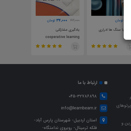
47,000
34,000
23,
تومان
43,000
تومان
تومان
ایی با سنگ ها ادراری
یادگیری مشارکتی
زبان عمومی آزمو
cooperative learning
ارتباط با ما
045-32786898
.
پرتوهای
info@learnbeam.ir
استان اردبیل- شهرستان پارس آباد-
ین و
فلکه ترمینال- روبروی ندامتگاه-