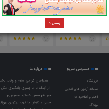
000
37,000
31,000
تومان
تومان
بستن ×
آموزش نرم افزار اس پی اس
آموزش گام به گام نرم افزار
آشن
اس SPSS
ايموس Amos
دسترسی سریع
درباره ما
همراهان گرامی سلام و وقت بخیر
فروشگاه
از اینکه با ما بسوی یادگیری مثل 
سامانه آزمون های آنلاین
نور هم مسیر هستید مسروریم .
اخبار و اطلاعیه ها
سعی و تلاش ما تهیه بهترین بروزتر
وبلاگ