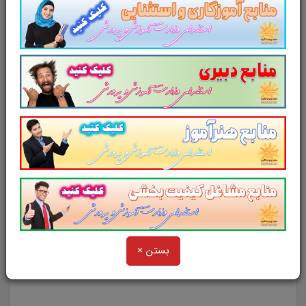
روانشناسی کار
شامل
180 سوال تستی جامعه
شناسی کار
و
150 سوال تستی روانشناسی کار
و در
مجموع شامل
330
سوال تستی در
159
صفحه
با
پاسخ تشریحی
در قالب فایل
pdf
. بهترین منبع
برای آزمون های استخدامی می باشد.
جزوه
سوالات تستی
جامعه شناسی و روانشناسی کار
مطالب خوانده شده داوطلبین آزمون استخدامی را
نظم بخشیده و منسجم می سازد. این مجموعه
مرور سریع
داوطلب را سبب می شود و آگاهی
های وی را
نظم بخشیده و یک آمادگی و شبیه
سازی را برای جلسه آزمون به همراه دارد
. مطالعه
این منبع برای همه داوطلبین شرکت کننده در
بستن ×
آزمون های استخدامی
پیشنهاد می شود.