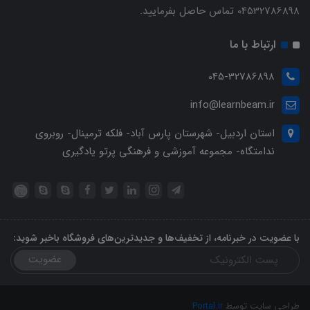
04532786898 تماس حاصل بفرمایید.
ارتباط با ما
045-32786898
info@learnbeam.ir
استان اردبیل- شهرستان پارس آباد- فلکه ترمینال- روبروی
ندامتگاه- مجموعه آموزشی و فرهنگی پرتو یادگیری
با عضویت در خبرنامه، از تخفیف‌ها و جدیدترین‌های فروشگاه باخبر شوید:
عضویت
طراحی سایت توسط
Portal.ir