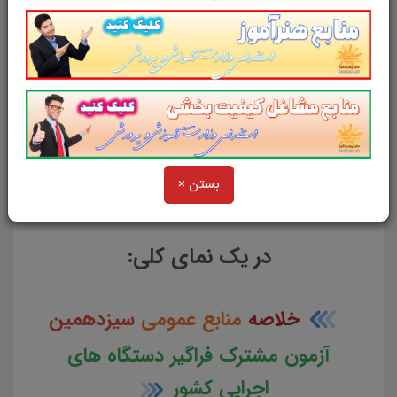
شبیه سازی را برای جلسه آزمون به همراه دارد
.
مطالعه این منبع برای همه داوطلبین شرکت کننده
در
آزمون های استخدامی
پیشنهاد می شود.
از دیگر منابع آزمون استخدامی در
سایت پرتو یادگیری دیدن فرمایید.
بستن ×
و
در یک نمای کلی:
خلاصه
منابع عمومی
سیزدهمین
آزمون مشترک فراگیر دستگاه های
اجرایی کشور