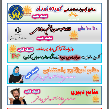
سوالات تستی:
احکام مالیاتی قانون
بودجه سال 1404 کل کشور
(180 تست)
سوالات تستی:
احکام مالیاتی قانون
رفع موانع تولید رقابت پذیر و ارتقای
نظام مالی کشور
(110 تست)
سوالات تستی:
قانون الحاق برخي مواد
به قانون تنظيم بخشي از مقررات مالي
دولت
(150 تست)
سوالات تستی:
کلیه آئین نامه های
قانون مالیات های مستقیم با آخرین
تغییرات
(95 تست)
سوالات تستی:
دستورالعمل های
مالیاتی با آخرین اصلاحات
(75 تست)
سوالات تستی:
قانون مالیات بر خانه