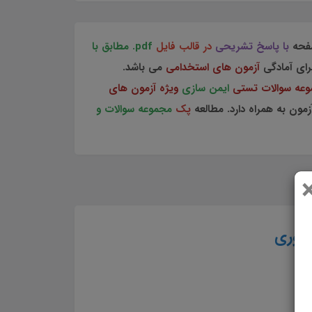
فحه
با پاسخ تشریحی
در قالب فایل
pdf. مطابق با
رای آمادگی
آزمون های استخدامی
می باشد.
عه سوالات تستی
ایمن سازی
ویژه آزمون های
ون به همراه دارد. مطالعه
پک
مجموعه سوالات و
کشوری