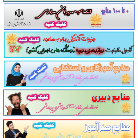
 سوالات ایمن سازی تست چهار جوابی از نکات کلیدی ایمن سازی نکات طلایی ایمن سازی برای آزمون استخدامی دانلود رایگان سوالات تستی 
جموعه سوالات و تست
ایمن سازی
با پاسخ تشریح
ازی
شامل
202
سوال تستی در
99
صفحه
با پاسخ تشریحی
در 
تستی
ایمن سازی
مطالب خوانده شده داوطلبین آزمون استخد
شود و آگاهی های وی را
نظم بخشیده و یک آمادگی و شبیه سا
کننده در
آزمون های استخدامی
پیشنهاد می شود.
ابع آزمون استخدامی در سایت پرتو یادگیری دیدن
و
در یک نمای کلی: