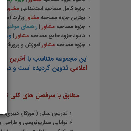
جزوه کامل مصاحبه استخدامی
مشاور
آم
بهترین جزوه مصاحبه
مشاور
وزارت آموز
جزوه مصاحبه
مشاور
|
راهنمای موفقیت 
دانلود جزوه جامع مصاحبه
مشاور
|
ویژه 
جزوه مصاحبه
مشاور
آموزش و پرورش |
م
این مجموعه متناسب با
آخرین اطل
اعلامی
تدوین گردیده است و در ص
مطابق با سرفصل های کلی ت
تدریس عملی (آموزگار، دبیری، هنر
توانایی سناریونویسی و طراحی و