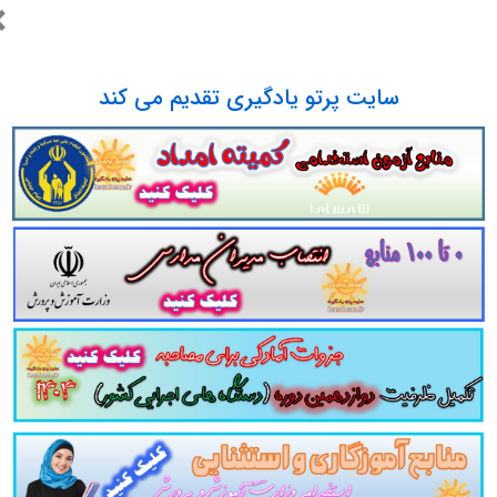
×
سایت پرتو یادگیری تقدیم می کند
دگی
برای
مصاحبه
مشاور
استخدامی وزارت آمو
گردآوری شده آمادگی برای مصاحبه استخدامی وزار
در
280
صفحه در قالب فایل
pdf
موزش و پرورش |
کامل و مطابق سرفصل‌ها
 استخدامی آموزش و پرورش