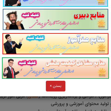
وزش و پرورش |
منبع جامع و کاربردی
ش و پرورش |
آمادگی مصاحبه حضوری
در استخدام آموزش و پرورش
آزمون استخدامی معلمان
طابق آخرین سرفصل‌های اعلامی
اعات و اصلاحیه های مصاحبه استخدامی وزارت آ
ورت نیاز
نسخه های آتی آن بروز شده
و برای همه ع
نمودند به
صورت رایگان
قابل دانلود خواهد بود.
خصصی:
بستن ×
آموز) / طراحی و برنامه‌ریزی رویدادها (
مشاور
، مربی امور تربی
 تولید محتوای آموزشی و پرورشی