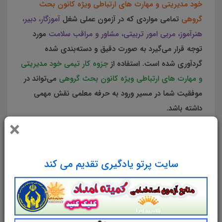
خود مدیریتی و مهارت های ارتباطی ویژه کانون بحث
گروهی
تمامی مواردی که در آزمون عملی شغل
آموزگار، دبیر،
هنرآموز، مربی امور تربیتی، مشاور و مراقب سلامت
مورد
توجه قرار می‌گیرد به صورت دقیق و دسته‌بندی‌ شده
گردآوری شده است. استفاده از
جزوه کار تیمی خود مدیریتی
و مهارت های ارتباطی ویژه کانون بحث گروهی
می‌تواند در
موفقیت شما در مسیر ورود به حرفه معلمی نقش مهمی
داشته باشد.
×
شرح
مشخصات
دیدگاه‌ها
سایت پرتو یادگیری تقدیم می کند
جزوه
کار تیمی
خود مدیریتی
و
مهارت
های ارتباطی
ویژه کانون بحث گروهی