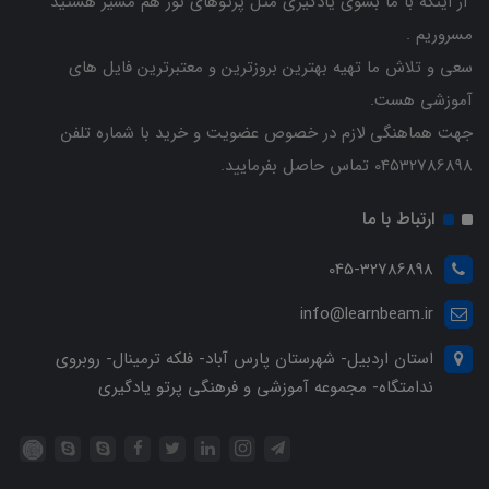
از اینکه با ما بسوی یادگیری مثل پرتوهای نور هم مسیر هستید
مسروریم .
سعی و تلاش ما تهیه بهترین بروزترین و معتبرترین فایل های
آموزشی هست.
جهت هماهنگی لازم در خصوص عضویت و خرید با شماره تلفن
04532786898 تماس حاصل بفرمایید.
ارتباط با ما
045-32786898
info@learnbeam.ir
استان اردبیل- شهرستان پارس آباد- فلکه ترمینال- روبروی
ندامتگاه- مجموعه آموزشی و فرهنگی پرتو یادگیری