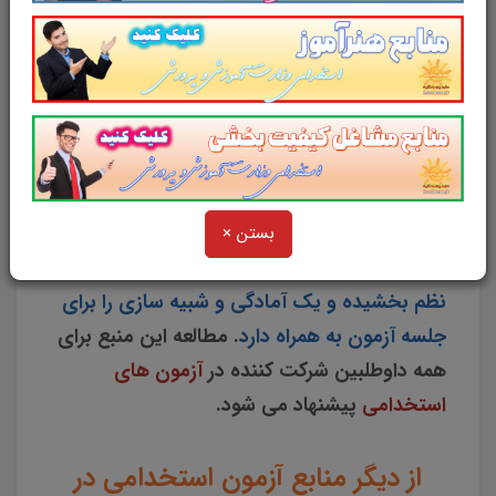
دادگستری
شامل
46
سوال تستی در
26
صفحه
با
پاسخ تشریحی
در قالب فایل
pdf
. بهترین منبع
برای آزمون های استخدامی می باشد.
مجموعه
سوالات تستی
قانون کیفیت اخذ پروانه وکالت
دادگستری
مصوب سال 1376
مطالب خوانده شده
داوطلبین آزمون استخدامی را نظم بخشیده و
منسجم می سازد. این مجموعه
مرور سریع
بستن ×
داوطلب را سبب می شود و آگاهی های وی را
نظم بخشیده و یک آمادگی و شبیه سازی را برای
جلسه آزمون به همراه دارد
. مطالعه این منبع برای
همه داوطلبین شرکت کننده در
آزمون های
استخدامی
پیشنهاد می شود.
از دیگر منابع آزمون استخدامی در