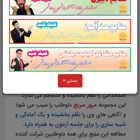
سوالات و تست
قانون اجازه ثبت شعبه یا
نمایندگی شرکت های خارجی
سوالات
قانون اجازه
ثبت شعبه یا نمایندگی شرکت های خارجی
شامل
60
سوال تستی در
32
صفحه
با پاسخ تشریحی
در
قالب فایل
pdf
. بهترین منبع برای آزمون های
استخدامی می باشد.
مجموعه سوالات تستی
قانون اجازه ثبت شعبه یا نمایندگی شرکت های
بستن ×
خارجی
مطالب خوانده شده داوطلبین آزمون
استخدامی را نظم بخشیده و منسجم می سازد.
این مجموعه
مرور سریع
داوطلب را سبب می شود
و آگاهی های وی را
نظم بخشیده و یک آمادگی و
شبیه سازی را برای جلسه آزمون به همراه دارد
.
مطالعه این منبع برای همه داوطلبین شرکت کننده