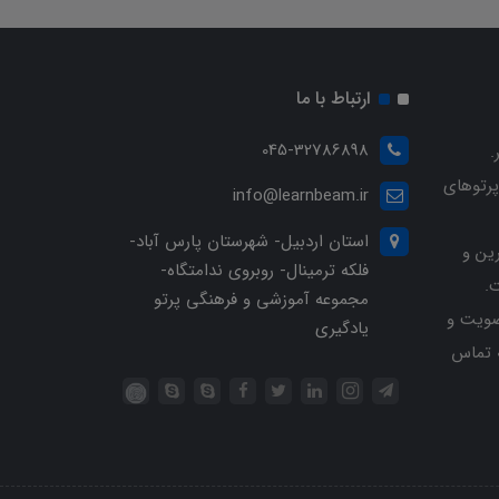
ارتباط با ما
045-32786898
.
پرتوهای
info@learnbeam.ir
استان اردبیل- شهرستان پارس آباد-
ین و
فلکه ترمینال- روبروی ندامتگاه-
.
مجموعه آموزشی و فرهنگی پرتو
ویت و
یادگیری
خرید با شماره تلفن 04532786898 تماس