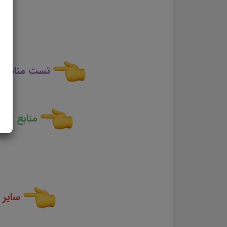
تست منابع ع
منابع عمو
سایر 