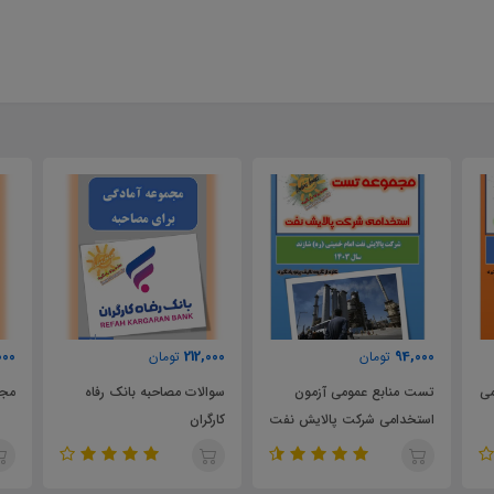
000
212,000
94,000
تومان
تومان
می
تست منابع عمومی آزمون
سوالات مصاحبه بانک رفاه
مجم
استخدامی شرکت پالایش نفت
کارگران
امام خمینی شازند