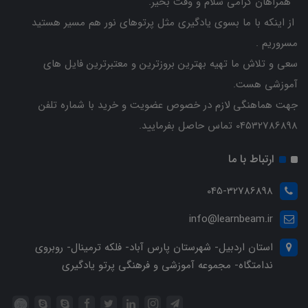
همراهان گرامی سلام و وقت بخیر.
از اینکه با ما بسوی یادگیری مثل پرتوهای نور هم مسیر هستید
مسروریم .
سعی و تلاش ما تهیه بهترین بروزترین و معتبرترین فایل های
آموزشی هست.
جهت هماهنگی لازم در خصوص عضویت و خرید با شماره تلفن
04532786898 تماس حاصل بفرمایید.
ارتباط با ما
045-32786898
info@learnbeam.ir
استان اردبیل- شهرستان پارس آباد- فلکه ترمینال- روبروی
ندامتگاه- مجموعه آموزشی و فرهنگی پرتو یادگیری