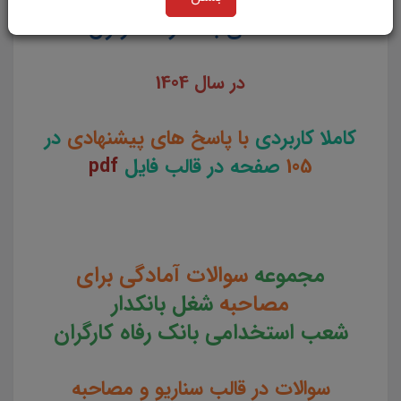
استخدامی بانک رفاه کارگران
در سال 1404
کاملا کاربردی
با پاسخ های پیشنهادی
در
105
صفحه در قالب فایل
pdf
مجموعه
سوالات آمادگی برای
مصاحبه
شغل
بانکدار
شعب
استخدامی بانک رفاه کارگران
سوالات در قالب سناریو و مصاحبه