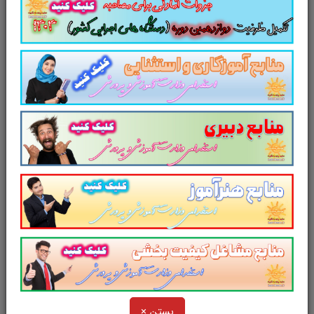
مباحث
عمومی و تخصصی
که در برگیرنده
سوالات
مصاحبه های تخصصی و رفتاری روانشناختی کاملا
مرتبط و متناسب با عنوان
شغل بانکدار
شعب
متقاضی است و
بخش 4
که مربوط به
سوالات مهم و پرتکرار
حیطه عمومی، تخصصی
ا
س
ت که آمادگی داوطلبین را برای حضور در جلسه
مصاحبه به همراه دارد.
این مجموعه در قالب سناریو و مصاحبه
شایسته محور و سوالات پرتکرار تدوین شده
است
کاملا اختصاصی شده برای:
شغل
ب
انکدار
شعب
بستن ×