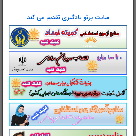
نکات طلایی کتاب زبان انگلیسی عمومی برای آزمون استخدامی هنر آموز صنایع غذایی دانلود رایگان سوالات تستی
زبان انگلیسی عمومی
سایت پرتو یادگیری تقدیم می کند
مجموعه سوالات و تست کتاب
زبان
انگلیسی عمومی
با پاسخ تشریحی
سوالات و تست کتاب
زبان انگلیسی عمومی
شامل
260
تست در
185
صفحه
با پاسخ تشریحی
در
قالب فایل
pdf
. بهترین منبع برای آزمون های
استخدامی می باشد.
جزوه سوالات تستی کتاب
زبان انگلیسی عمومی
مطالب خوانده شده
داوطلبین آزمون استخدامی را نظم بخشیده و
منسجم می سازد. این مجموعه
مرور سریع
داوطلب را سبب می شود و آگاهی های وی را
نظم بخشیده و یک آمادگی و شبیه سازی را برای